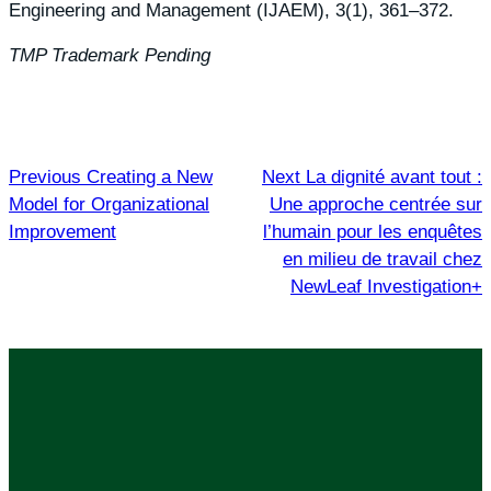
Engineering and Management (IJAEM), 3(1), 361–372.
TMP Trademark Pending
Previous
Creating a New
Next
La dignité avant tout :
Model for Organizational
Une approche centrée sur
Improvement
l’humain pour les enquêtes
en milieu de travail chez
NewLeaf Investigation+