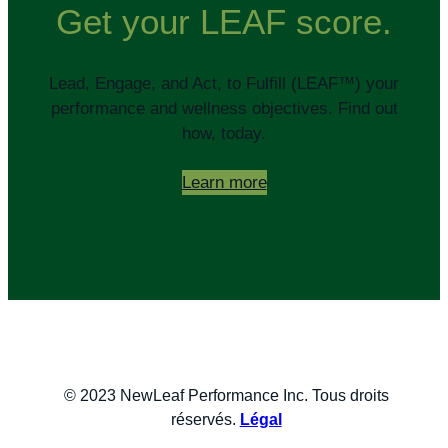
Get your LEAF score.
Lead, Engage, and Act, to Fulfill (LEAF™) your
performance and wellness objectives. Find out
how, today.
Learn more
© 2023 NewLeaf Performance Inc. Tous droits
réservés.
Légal